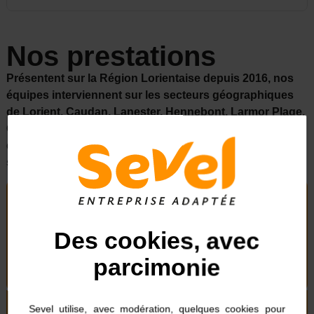
Nos prestations
Présentent sur la Région Lorientaise depuis 2016, nos
équipes interviennent sur les secteurs géographiques
de Lorient, Caudan, Lanester, Hennebont, Larmor Plage,
Guidel, Ploemeur, Quimperlé, Auray, Vannes … dans les
domaines de la propreté, des espaces verts et de la
sous-traitance.
Propreté
Des cookies, avec
Espaces verts
parcimonie
Sevel utilise, avec modération, quelques cookies pour